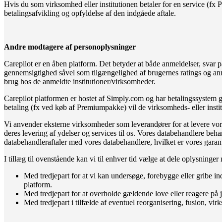
Hvis du som virksomhed eller institutionen betaler for en service (fx
betalingsafvikling og opfyldelse af den indgåede aftale.
Andre modtagere af personoplysninger
Carepilot er en åben platform. Det betyder at både anmeldelser, svar på
gennemsigtighed såvel som tilgængelighed af brugernes ratings og anmel
brug hos de anmeldte institutioner/virksomheder.
Carepilot platformen er hostet af Simply.com og har betalingssystem 
betaling (fx ved køb af Premiumpakke) vil de virksomheds- eller institu
Vi anvender eksterne virksomheder som leverandører for at levere vore
deres levering af ydelser og services til os. Vores databehandlere be
databehandleraftaler med vores databehandlere, hvilket er vores garan
I tillæg til ovenstående kan vi til enhver tid vælge at dele oplysning
Med tredjepart for at vi kan undersøge, forebygge eller gribe ind 
platform.
Med tredjepart for at overholde gældende love eller reagere på 
Med tredjepart i tilfælde af eventuel reorganisering, fusion, vi