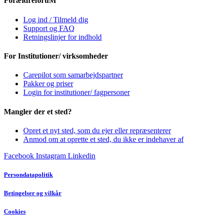
ForældreforuM
Log ind / Tilmeld dig
Support og FAQ
Retningslinjer for indhold
For Institutioner/ virksomheder
Carepilot som samarbejdspartner
Pakker og priser
Login for institutioner/ fagpersoner
Mangler der et sted?
Opret et nyt sted, som du ejer eller repræsenterer
Anmod om at oprette et sted, du ikke er indehaver af
Facebook
Instagram
Linkedin
Persondatapolitik
Betingelser og vilkår
Cookies