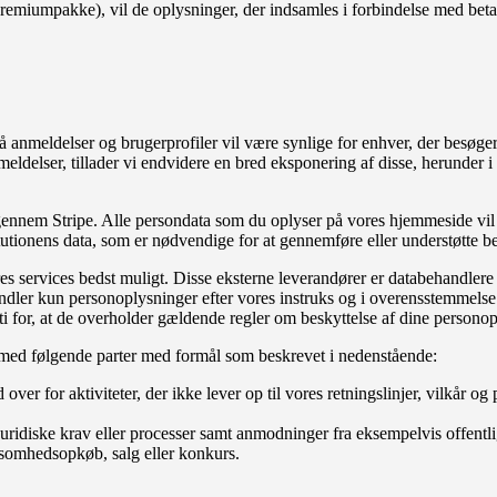
 Premiumpakke), vil de oplysninger, der indsamles i forbindelse med be
 anmeldelser og brugerprofiler vil være synlige for enhver, der besøger s
delser, tillader vi endvidere en bred eksponering af disse, herunder i re
gennem Stripe. Alle persondata som du oplyser på vores hjemmeside vil 
tionens data, som er nødvendige for at gennemføre eller understøtte beta
s services bedst muligt. Disse eksterne leverandører er databehandlere 
handler kun personoplysninger efter vores instruks og i overensstemmels
ti for, at de overholder gældende regler om beskyttelse af dine personop
er med følgende parter med formål som beskrevet i nedenstående:
over for aktiviteter, der ikke lever op til vores retningslinjer, vilkår o
juridiske krav eller processer samt anmodninger fra eksempelvis offentl
rksomhedsopkøb, salg eller konkurs.