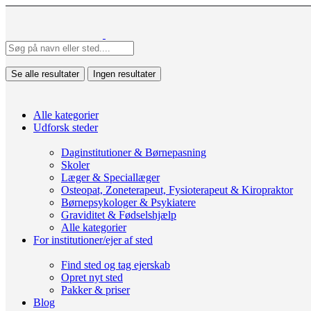
Se alle resultater
Ingen resultater
Alle kategorier
Udforsk steder
Daginstitutioner & Børnepasning
Skoler
Læger & Speciallæger
Osteopat, Zoneterapeut, Fysioterapeut & Kiropraktor
Børnepsykologer & Psykiatere
Graviditet & Fødselshjælp
Alle kategorier
For institutioner/ejer af sted
Find sted og tag ejerskab
Opret nyt sted
Pakker & priser
Blog