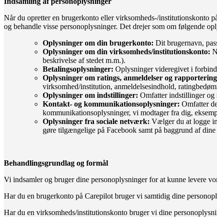
Indsamling af personoplysninger
Når du opretter en brugerkonto eller virksomheds-/institutionskonto på
og behandle visse personoplysninger. Det drejer som om følgende opl
Oplysninger om din brugerkonto:
Dit brugernavn, pas
Oplysninger om din virksomheds/institutionskonto:
Na
beskrivelse af stedet m.m.).
Betalingsoplysninger:
Oplysninger videregivet i forbind
Oplysninger om ratings, anmeldelser og rapportering
virksomhed/institution, anmeldelsesindhold, ratingbedømm
Oplysninger om indstillinger:
Omfatter indstillinger og
Kontakt- og kommunikationsoplysninger:
Omfatter de 
kommunikationsoplysninger, vi modtager fra dig, eksempel
Oplysninger fra sociale netværk:
Vælger du at logge in
gøre tilgængelige på Facebook samt på baggrund af dine pr
Behandlingsgrundlag og formål
Vi indsamler og bruger dine personoplysninger for at kunne levere vor
Har du en brugerkonto på Carepilot bruger vi samtidig dine personoplysn
Har du en virksomheds/institutionskonto bruger vi dine personoplysninge