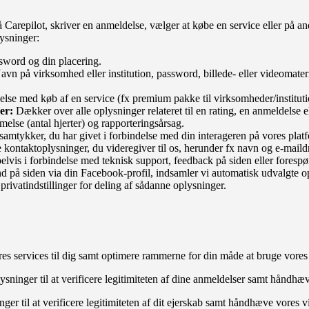
 Carepilot, skriver en anmeldelse, vælger at købe en service eller på a
ysninger:
sword og din placering.
vn på virksomhed eller institution, password, billede- eller videomateria
else med køb af en service (fx premium pakke til virksomheder/instituti
er:
Dækker over alle oplysninger relateret til en rating, en anmeldelse 
else (antal hjerter) og rapporteringsårsag.
 samtykker, du har givet i forbindelse med din interageren på vores pla
kontaktoplysninger, du videregiver til os, herunder fx navn og e-maildr
vis i forbindelse med teknisk support, feedback på siden eller forespør
d på siden via din Facebook-profil, indsamler vi automatisk udvalgte op
ivatindstillinger for deling af sådanne oplysninger.
es services til dig samt optimere rammerne for din måde at bruge vores
inger til at verificere legitimiteten af dine anmeldelser samt håndhæve 
r til at verificere legitimiteten af dit ejerskab samt håndhæve vores vi