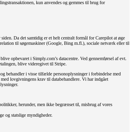
talingstransaktionen, kun anvendes og gemmes til brug for
iden. Da det samtidig er et helt centralt formål for Carepilot at øge
lation til søgemaskiner (Google, Bing m.fl.), sociale netværk eller til
blive opbevaret i Simply.com’s datacentre. Ved gennemførsel af evt.
lingen, blive videregivet til Stripe.
og behandler i visse tilfælde personoplysninger i forbindelse med
e med lovgivningens krav til databehandlere. Vi har indgået
lysninger.
g politikker, herunder, men ikke begrænset til, misbrug af vores
ige og statslige myndigheder.