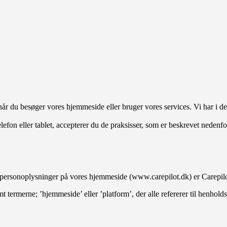
når du besøger vores hjemmeside eller bruger vores services. Vi har i d
fon eller tablet, accepterer du de praksisser, som er beskrevet nedenfo
 personoplysninger på vores hjemmeside (www.carepilot.dk) er Carepilo
amt termerne; ’hjemmeside’ eller ’platform’, der alle refererer til henho