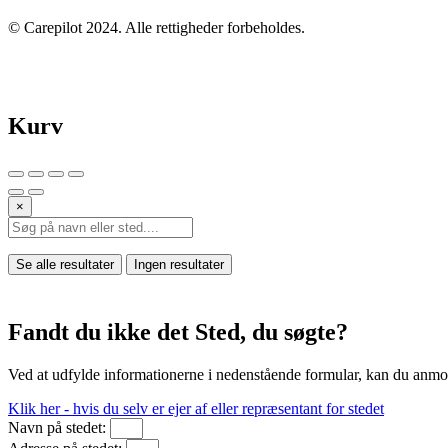
© Carepilot 2024. Alle rettigheder forbeholdes.
Kurv
×
Se alle resultater
Ingen resultater
Fandt du ikke det Sted, du søgte?
Ved at udfylde informationerne i nedenstående formular, kan du anmode o
Klik her - hvis du selv er ejer af eller repræsentant for stedet
Navn på stedet: