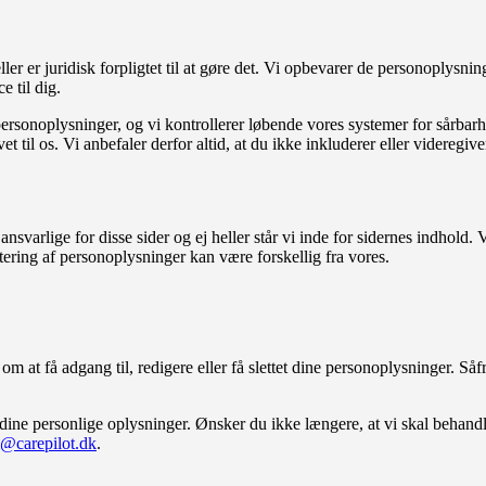
er er juridisk forpligtet til at gøre det. Vi opbevarer de personoplysn
e til dig.
e personoplysninger, og vi kontrollerer løbende vores systemer for sårba
 til os. Vi anbefaler derfor altid, at du ikke inkluderer eller videregiv
ansvarlige for disse sider og ej heller står vi inde for sidernes indhold
tering af personoplysninger kan være forskellig fra vores.
 at få adgang til, redigere eller få slettet dine personoplysninger. Såfr
af dine personlige oplysninger. Ønsker du ikke længere, at vi skal behan
l@carepilot.dk
.