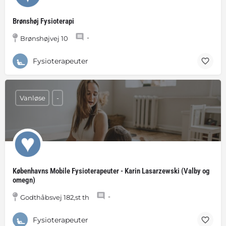
Brønshøj Fysioterapi
-
Brønshøjvej 10
Fysioterapeuter
Vanløse
-
Københavns Mobile Fysioterapeuter - Karin Lasarzewski (Valby og
omegn)
-
Godthåbsvej 182,st th
Fysioterapeuter