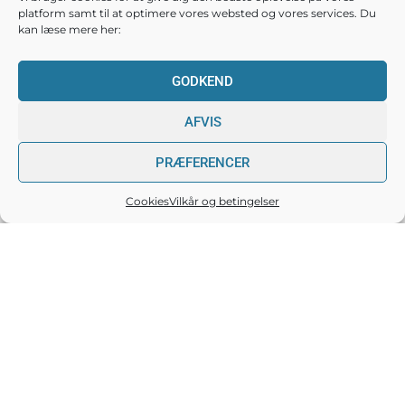
platform samt til at optimere vores websted og vores services. Du
kan læse mere her:
GODKEND
AFVIS
PRÆFERENCER
Cookies
Vilkår og betingelser
Hold dig opdateret
Tilmeld dig vores nyhedsmail og modtag nyheder
fra Carepilot.