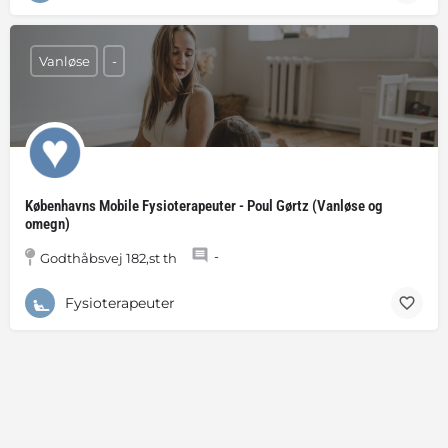
Vanløse
-
Københavns Mobile Fysioterapeuter - Poul Gørtz (Vanløse og
omegn)
-
Godthåbsvej 182,st th
Fysioterapeuter